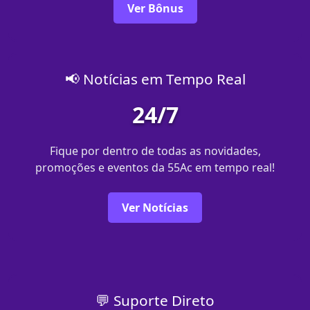
Ver Bônus
📢 Notícias em Tempo Real
24/7
Fique por dentro de todas as novidades,
promoções e eventos da 55Ac em tempo real!
Ver Notícias
💬 Suporte Direto