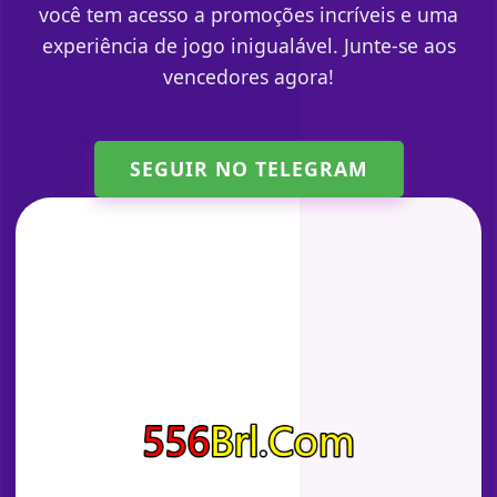
você tem acesso a promoções incríveis e uma
experiência de jogo inigualável. Junte-se aos
vencedores agora!
SEGUIR NO TELEGRAM