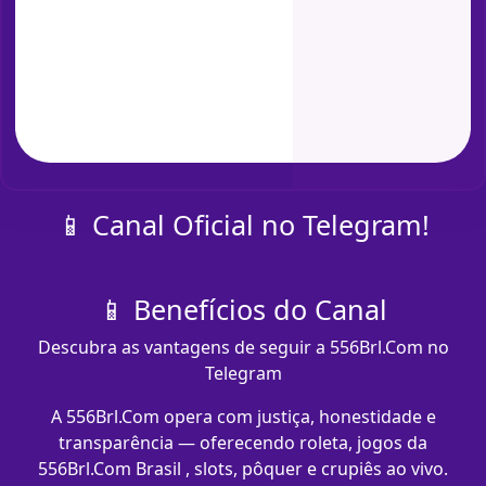
📱 Canal Oficial no Telegram!
📱 Benefícios do Canal
Descubra as vantagens de seguir a 556Brl.Com no
Telegram
A 556Brl.Com opera com justiça, honestidade e
transparência — oferecendo roleta, jogos da
556Brl.Com Brasil , slots, pôquer e crupiês ao vivo.