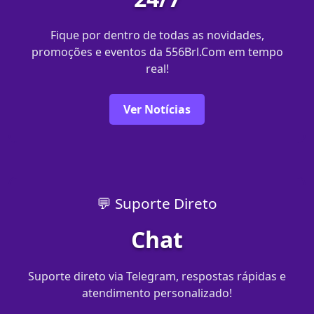
Fique por dentro de todas as novidades,
promoções e eventos da 556Brl.Com em tempo
real!
Ver Notícias
💬 Suporte Direto
Chat
Suporte direto via Telegram, respostas rápidas e
atendimento personalizado!