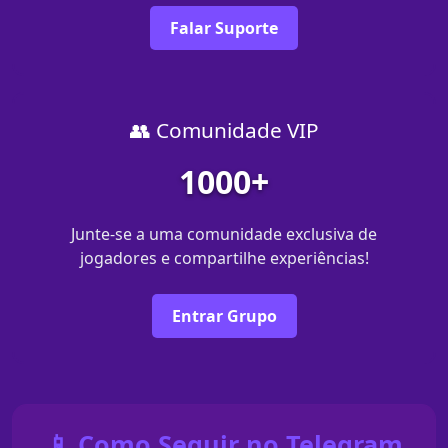
Falar Suporte
👥 Comunidade VIP
1000+
Junte-se a uma comunidade exclusiva de
jogadores e compartilhe experiências!
Entrar Grupo
📱 Como Seguir no Telegram