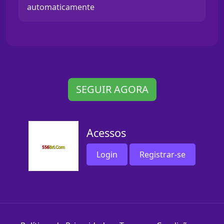
automaticamente
SEGUIR AGORA
Acessos
Login
Registrar-se