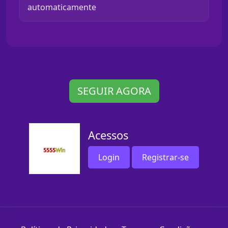
automaticamente
SEGUIR AGORA
Acessos
Login
Registrar-se