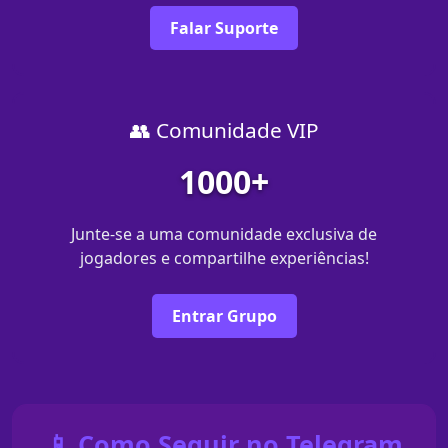
Falar Suporte
👥 Comunidade VIP
1000+
Junte-se a uma comunidade exclusiva de
jogadores e compartilhe experiências!
Entrar Grupo
📱 Como Seguir no Telegram