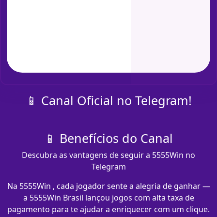
📱 Canal Oficial no Telegram!
📱 Benefícios do Canal
Descubra as vantagens de seguir a 5555Win no
Telegram
Na 5555Win , cada jogador sente a alegria de ganhar —
a 5555Win Brasil lançou jogos com alta taxa de
pagamento para te ajudar a enriquecer com um clique.