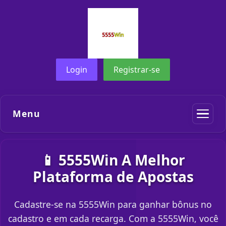
Login
Registrar-se
Menu
📱 5555Win A Melhor
Plataforma de Apostas
Cadastre-se na 5555Win para ganhar bônus no
cadastro e em cada recarga. Com a 5555Win, você