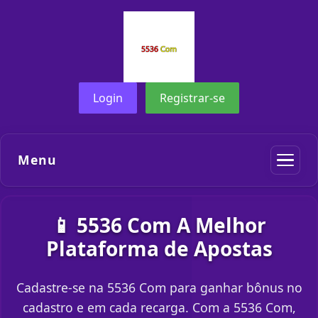
Login
Registrar-se
Menu
📱 5536 Com A Melhor
Plataforma de Apostas
Cadastre-se na 5536 Com para ganhar bônus no
cadastro e em cada recarga. Com a 5536 Com,