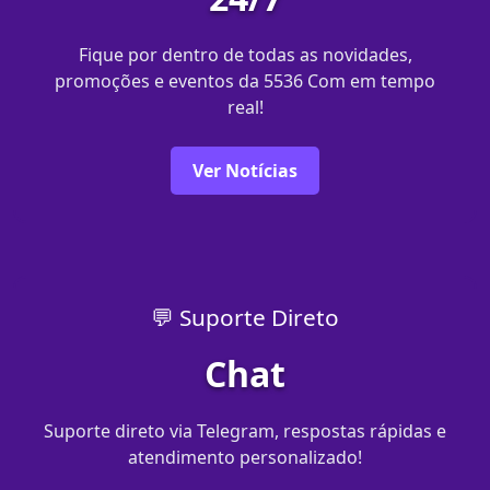
Fique por dentro de todas as novidades,
promoções e eventos da 5536 Com em tempo
real!
Ver Notícias
💬 Suporte Direto
Chat
Suporte direto via Telegram, respostas rápidas e
atendimento personalizado!