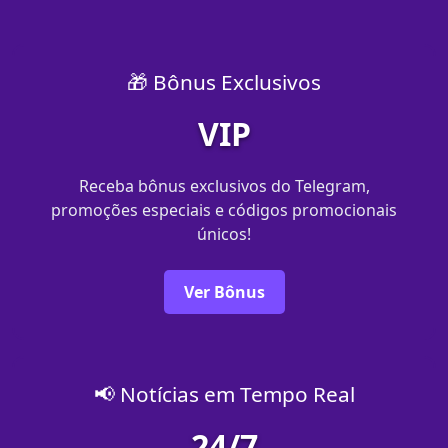
🎁 Bônus Exclusivos
VIP
Receba bônus exclusivos do Telegram,
promoções especiais e códigos promocionais
únicos!
Ver Bônus
📢 Notícias em Tempo Real
24/7