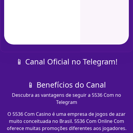
📱 Canal Oficial no Telegram!
📱 Benefícios do Canal
Descubra as vantagens de seguir a 5536 Com no
Telegram
O 5536 Com Casino é uma empresa de jogos de azar
muito conceituada no Brasil. 5536 Com Online Com
oferece muitas promoções diferentes aos jogadores.