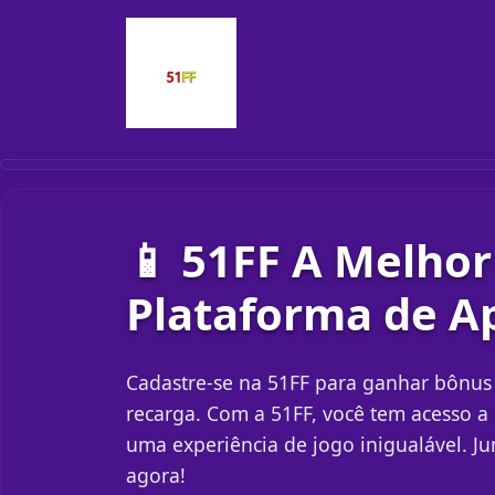
📱 51FF A Melhor
Plataforma de A
Cadastre-se na 51FF para ganhar bônus
recarga. Com a 51FF, você tem acesso a
uma experiência de jogo inigualável. J
agora!