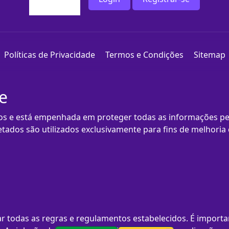
Políticas de Privacidade
Termos e Condições
Sitemap
de
rios e está empenhada em proteger todas as informações p
tados são utilizados exclusivamente para fins de melhoria
 todas as regras e regulamentos estabelecidos. É importa