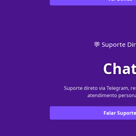
💬 Suporte Di
Cha
Suporte direto via Telegram, r
atendimento persona
Falar Suport