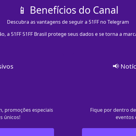
📱 Benefícios do Canal
Descubra as vantagens de seguir a 51FF no Telegram
, a 51FF 51FF Brasil protege seus dados e se torna a marca
sivos
📢 Notí
m, promoções especiais
Fique por dentro d
s únicos!
eventos 