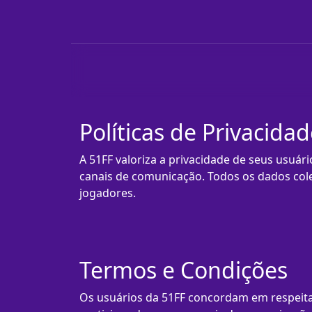
Políticas de Privacida
A 51FF valoriza a privacidade de seus usuá
canais de comunicação. Todos os dados cole
jogadores.
Termos e Condições
Os usuários da 51FF concordam em respeitar