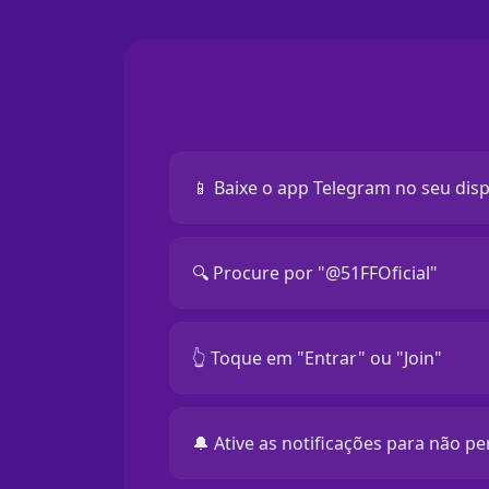
📱 Baixe o app Telegram no seu disp
🔍 Procure por "@51FFOficial"
👆 Toque em "Entrar" ou "Join"
🔔 Ative as notificações para não p