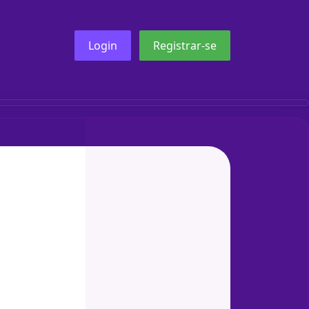
Login
Registrar-se