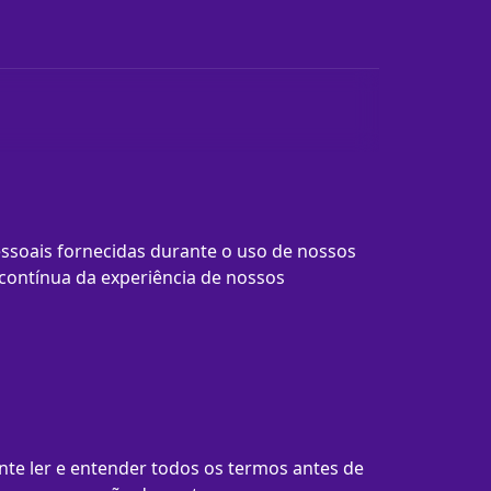
essoais fornecidas durante o uso de nossos
 contínua da experiência de nossos
nte ler e entender todos os termos antes de