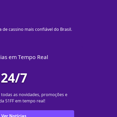
 de cassino mais confiável do Brasil.
cias em Tempo Real
24/7
e todas as novidades, promoções e
da 51FF em tempo real!
Ver Notícias