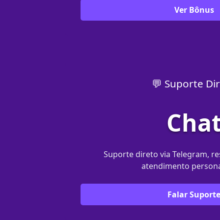
Ver Bônus
💬 Suporte Di
Cha
Suporte direto via Telegram, r
atendimento persona
Falar Suport