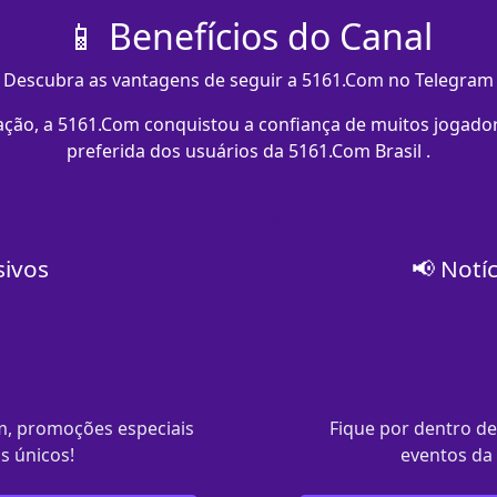
📱 Benefícios do Canal
Descubra as vantagens de seguir a 5161.Com no Telegram
ção, a 5161.Com conquistou a confiança de muitos jogador
preferida dos usuários da 5161.Com Brasil .
sivos
📢 Notí
m, promoções especiais
Fique por dentro d
s únicos!
eventos da