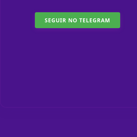
SEGUIR NO TELEGRAM