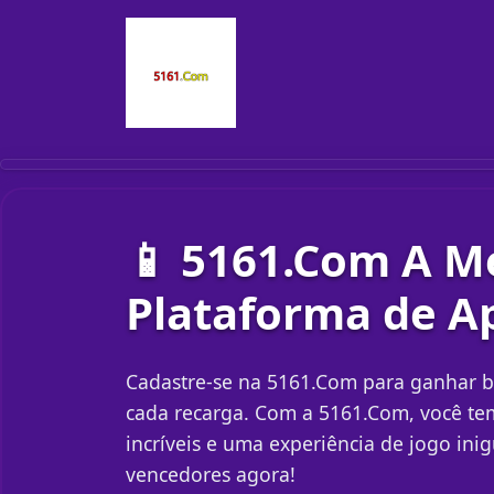
📱 5161.Com A M
Plataforma de A
Cadastre-se na 5161.Com para ganhar 
cada recarga. Com a 5161.Com, você t
incríveis e uma experiência de jogo inig
vencedores agora!