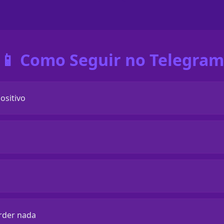
📱 Como Seguir no Telegram
ositivo
erder nada