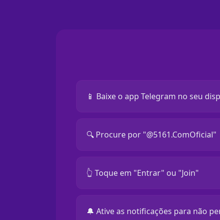
📱 Baixe o app Telegram no seu disp
🔍 Procure por "@5161.ComOficial"
👆 Toque em "Entrar" ou "Join"
🔔 Ative as notificações para não p