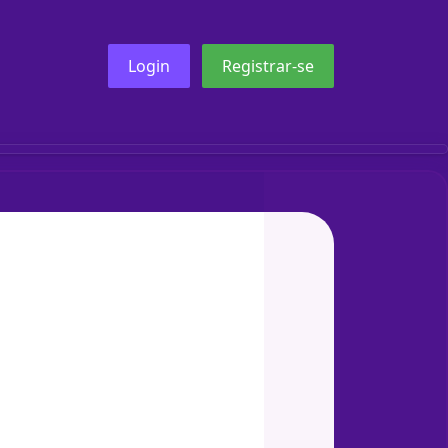
Login
Registrar-se