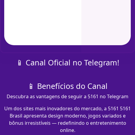
📱 Canal Oficial no Telegram!
📱 Benefícios do Canal
Descubra as vantagens de seguir a 5161 no Telegram
Um dos sites mais inovadores do mercado, a 5161 5161
Brasil apresenta design moderno, jogos variados e
bônus irresistíveis — redefinindo o entretenimento
online.