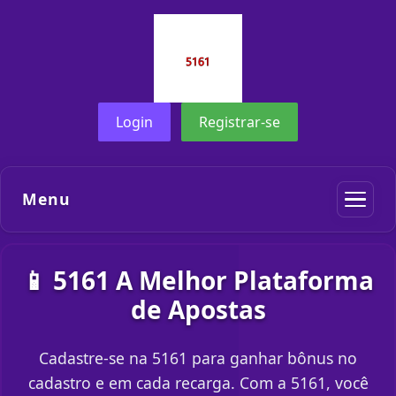
Login
Registrar-se
Menu
📱 5161 A Melhor Plataforma
de Apostas
Cadastre-se na 5161 para ganhar bônus no
cadastro e em cada recarga. Com a 5161, você