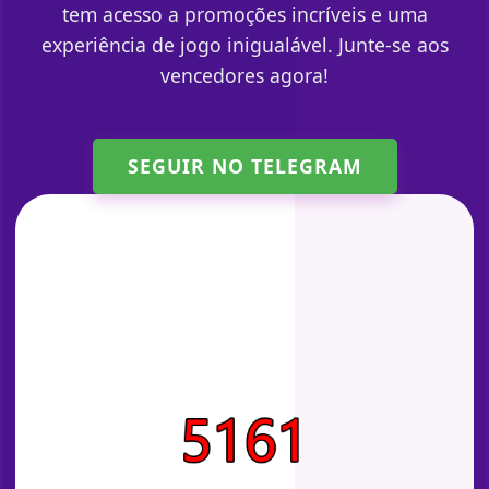
tem acesso a promoções incríveis e uma
experiência de jogo inigualável. Junte-se aos
vencedores agora!
SEGUIR NO TELEGRAM