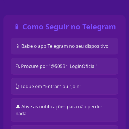
📱 Como Seguir no Telegram
📱 Baixe o app Telegram no seu dispositivo
🔍 Procure por "@505Brl LoginOficial"
👆 Toque em "Entrar" ou "Join"
🔔 Ative as notificações para não perder
nada