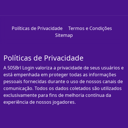
Políticas de Privacidade
Termos e Condições
Sitemap
Políticas de Privacidade
A 505Brl Login valoriza a privacidade de seus usuários e
está empenhada em proteger todas as informações
pessoais fornecidas durante o uso de nossos canais de
comunicação. Todos os dados coletados são utilizados
exclusivamente para fins de melhoria contínua da
experiência de nossos jogadores.