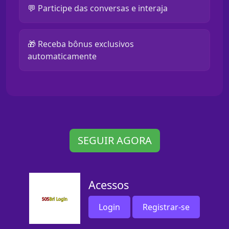
💬 Participe das conversas e interaja
🎁 Receba bônus exclusivos
automaticamente
SEGUIR AGORA
Acessos
Login
Registrar-se