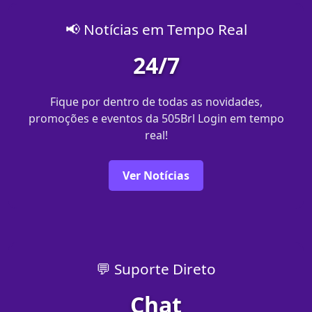
📢 Notícias em Tempo Real
24/7
Fique por dentro de todas as novidades,
promoções e eventos da 505Brl Login em tempo
real!
Ver Notícias
💬 Suporte Direto
Chat