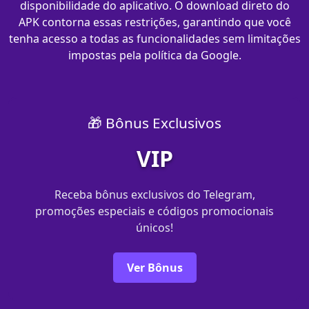
disponibilidade do aplicativo. O download direto do
APK contorna essas restrições, garantindo que você
tenha acesso a todas as funcionalidades sem limitações
impostas pela política da Google.
🎁 Bônus Exclusivos
VIP
Receba bônus exclusivos do Telegram,
promoções especiais e códigos promocionais
únicos!
Ver Bônus