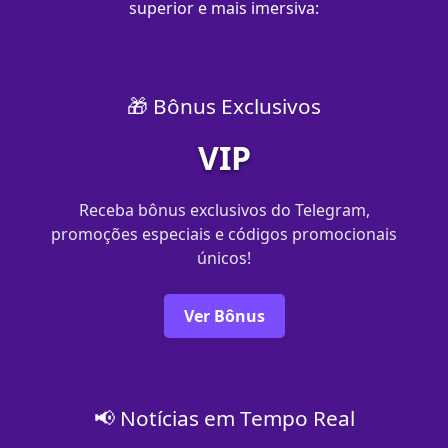
superior e mais imersiva:
🎁 Bônus Exclusivos
VIP
Receba bônus exclusivos do Telegram,
promoções especiais e códigos promocionais
únicos!
Ver Bônus
📢 Notícias em Tempo Real