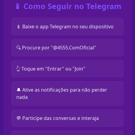
📱 Como Seguir no Telegram
📱 Baixe o app Telegram no seu dispositivo
🔍 Procure por "@4555.ComOficial"
👆 Toque em "Entrar" ou "Join"
🔔 Ative as notificações para não perder
nada
💬 Participe das conversas e interaja