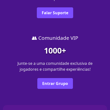
Falar Suporte
👥 Comunidade VIP
1000+
Junte-se a uma comunidade exclusiva de
jogadores e compartilhe experiências!
Entrar Grupo