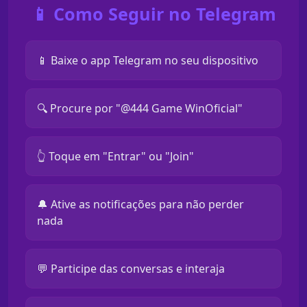
📱 Como Seguir no Telegram
📱 Baixe o app Telegram no seu dispositivo
🔍 Procure por "@444 Game WinOficial"
👆 Toque em "Entrar" ou "Join"
🔔 Ative as notificações para não perder
nada
💬 Participe das conversas e interaja