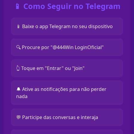
📱 Como Seguir no Telegram
📱 Baixe o app Telegram no seu dispositivo
🔍 Procure por "@444Win LoginOficial"
👆 Toque em "Entrar" ou "Join"
🔔 Ative as notificações para não perder
nada
💬 Participe das conversas e interaja