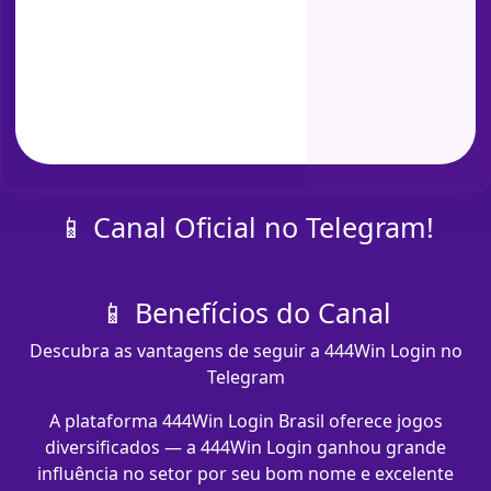
📱 Canal Oficial no Telegram!
📱 Benefícios do Canal
Descubra as vantagens de seguir a 444Win Login no
Telegram
A plataforma 444Win Login Brasil oferece jogos
diversificados — a 444Win Login ganhou grande
influência no setor por seu bom nome e excelente