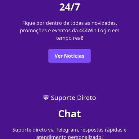
24/7
Fique por dentro de todas as novidades,
promoções e eventos da 444Win Login em
tempo real!
Ver Notícias
💬 Suporte Direto
Chat
Suporte direto via Telegram, respostas rápidas e
atendimento personalizado!