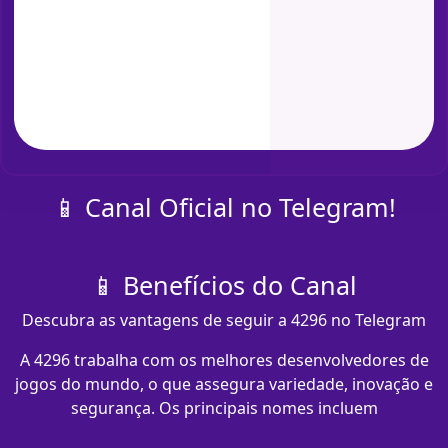
📱 Canal Oficial no Telegram!
📱 Benefícios do Canal
Descubra as vantagens de seguir a 4296 no Telegram
A 4296 trabalha com os melhores desenvolvedores de
jogos do mundo, o que assegura variedade, inovação e
segurança. Os principais nomes incluem