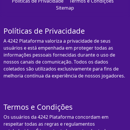
Políticas de Privacidade
Termos e Condições
Sitemap
Políticas de Privacidade
A 4242 Plataforma valoriza a privacidade de seus
usuários e está empenhada em proteger todas as
informações pessoais fornecidas durante o uso de
nossos canais de comunicação. Todos os dados
coletados são utilizados exclusivamente para fins de
melhoria contínua da experiência de nossos jogadores.
Termos e Condições
Os usuários da 4242 Plataforma concordam em
respeitar todas as regras e regulamentos