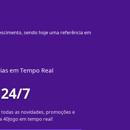
rescimento, sendo hoje uma referência em
cias em Tempo Real
24/7
e todas as novidades, promoções e
a 40Jogo em tempo real!