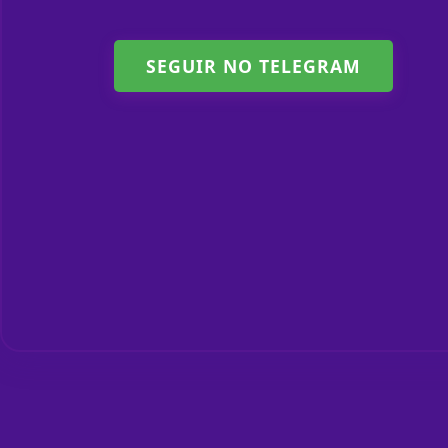
SEGUIR NO TELEGRAM