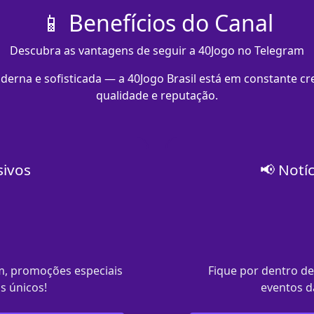
📱 Benefícios do Canal
Descubra as vantagens de seguir a 40Jogo no Telegram
erna e sofisticada — a 40Jogo Brasil está em constante c
qualidade e reputação.
sivos
📢 Notí
m, promoções especiais
Fique por dentro d
s únicos!
eventos d