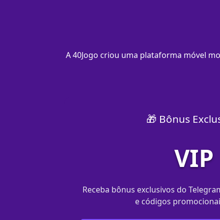
A 40Jogo criou uma plataforma móvel mod
🎁 Bônus Exclu
VIP
Receba bônus exclusivos do Telegra
e códigos promocionai