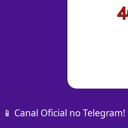
📱 Canal Oficial no Telegram!