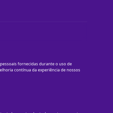
 pessoais fornecidas durante o uso de
elhoria contínua da experiência de nossos