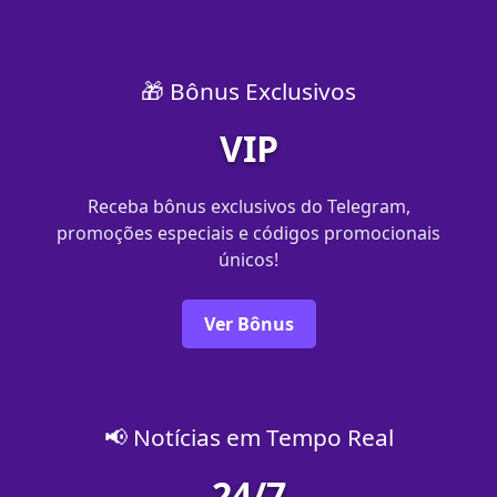
🎁 Bônus Exclusivos
VIP
Receba bônus exclusivos do Telegram,
promoções especiais e códigos promocionais
únicos!
Ver Bônus
📢 Notícias em Tempo Real
24/7