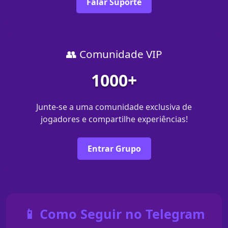
Falar Suporte
👥 Comunidade VIP
1000+
Junte-se a uma comunidade exclusiva de
jogadores e compartilhe experiências!
Entrar Grupo
📱 Como Seguir no Telegram