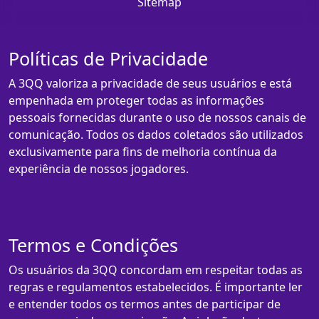
Sitemap
Políticas de Privacidade
A 3QQ valoriza a privacidade de seus usuários e está
empenhada em proteger todas as informações
pessoais fornecidas durante o uso de nossos canais de
comunicação. Todos os dados coletados são utilizados
exclusivamente para fins de melhoria contínua da
experiência de nossos jogadores.
Termos e Condições
Os usuários da 3QQ concordam em respeitar todas as
regras e regulamentos estabelecidos. É importante ler
e entender todos os termos antes de participar de