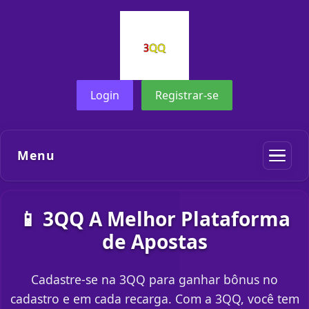
Login
Registrar-se
Menu
📱 3QQ A Melhor Plataforma
de Apostas
Cadastre-se na 3QQ para ganhar bônus no
cadastro e em cada recarga. Com a 3QQ, você tem