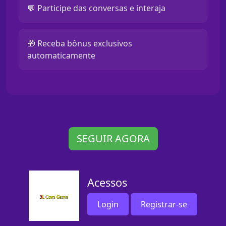
💬 Participe das conversas e interaja
🎁 Receba bônus exclusivos
automaticamente
SEGUIR AGORA
Acessos
Login
Registrar-se