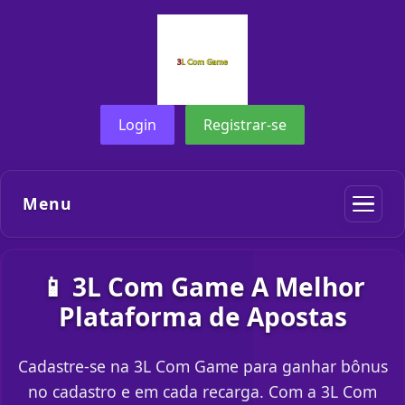
Login
Registrar-se
Menu
📱 3L Com Game A Melhor
Plataforma de Apostas
Cadastre-se na 3L Com Game para ganhar bônus
no cadastro e em cada recarga. Com a 3L Com