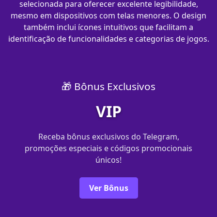
selecionada para oferecer excelente legibilidade,
mesmo em dispositivos com telas menores. O design
também inclui ícones intuitivos que facilitam a
identificação de funcionalidades e categorias de jogos.
🎁 Bônus Exclusivos
VIP
Receba bônus exclusivos do Telegram,
promoções especiais e códigos promocionais
únicos!
Ver Bônus