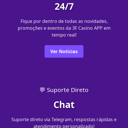
24/7
Fique por dentro de todas as novidades,
promoções e eventos da 3F Casino APP em
tempo real!
Ver Notícias
💬 Suporte Direto
Chat
Suporte direto via Telegram, respostas rápidas e
atendimento personalizado!