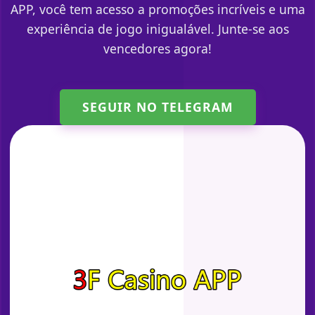
APP, você tem acesso a promoções incríveis e uma
experiência de jogo inigualável. Junte-se aos
vencedores agora!
SEGUIR NO TELEGRAM