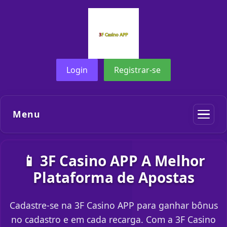
Login
Registrar-se
Menu
📱 3F Casino APP A Melhor
Plataforma de Apostas
Cadastre-se na 3F Casino APP para ganhar bônus
no cadastro e em cada recarga. Com a 3F Casino