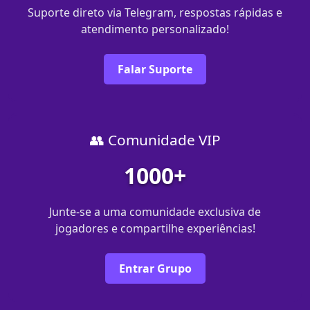
Suporte direto via Telegram, respostas rápidas e
atendimento personalizado!
Falar Suporte
👥 Comunidade VIP
1000+
Junte-se a uma comunidade exclusiva de
jogadores e compartilhe experiências!
Entrar Grupo