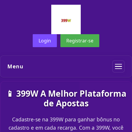
Login
Registrar-se
Menu
📱 399W A Melhor Plataforma
de Apostas
Cadastre-se na 399W para ganhar bônus no
cadastro e em cada recarga. Com a 399W, você