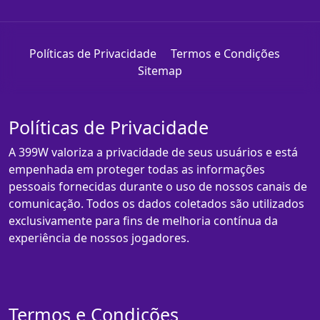
Políticas de Privacidade
Termos e Condições
Sitemap
Políticas de Privacidade
A 399W valoriza a privacidade de seus usuários e está
empenhada em proteger todas as informações
pessoais fornecidas durante o uso de nossos canais de
comunicação. Todos os dados coletados são utilizados
exclusivamente para fins de melhoria contínua da
experiência de nossos jogadores.
Termos e Condições