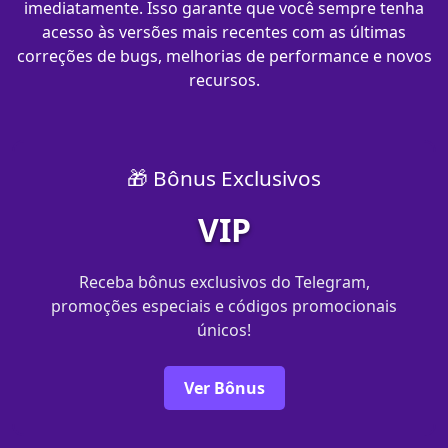
imediatamente. Isso garante que você sempre tenha
acesso às versões mais recentes com as últimas
correções de bugs, melhorias de performance e novos
recursos.
🎁 Bônus Exclusivos
VIP
Receba bônus exclusivos do Telegram,
promoções especiais e códigos promocionais
únicos!
Ver Bônus