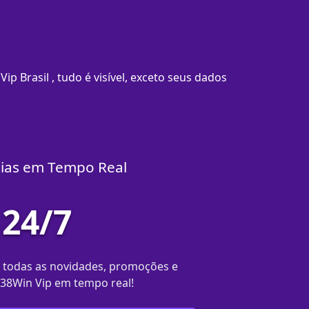
p Brasil , tudo é visível, exceto seus dados
cias em Tempo Real
24/7
e todas as novidades, promoções e
 38Win Vip em tempo real!