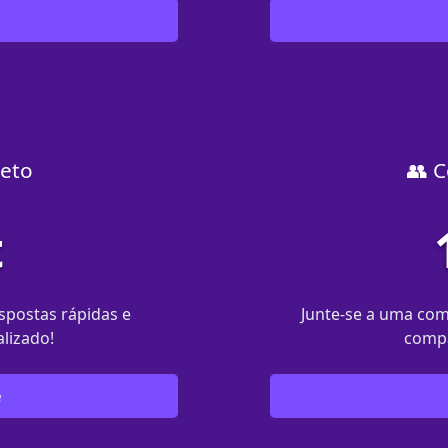
reto
👥 
t
espostas rápidas e
Junte-se a uma com
lizado!
compa
e