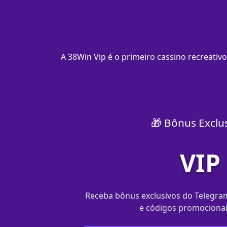
A 38Win Vip é o primeiro cassino recreativo
🎁 Bônus Exclu
VIP
Receba bônus exclusivos do Telegra
e códigos promocionai