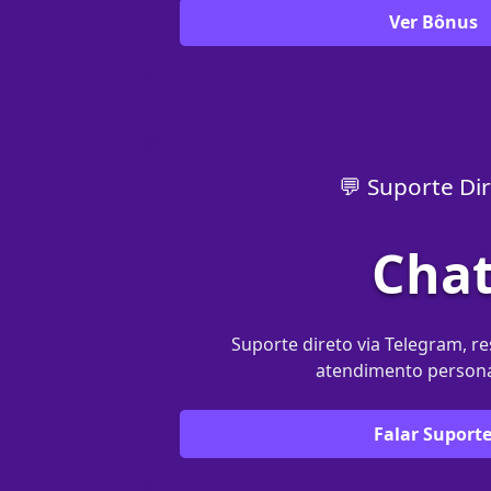
Ver Bônus
💬 Suporte Di
Cha
Suporte direto via Telegram, r
atendimento persona
Falar Suport