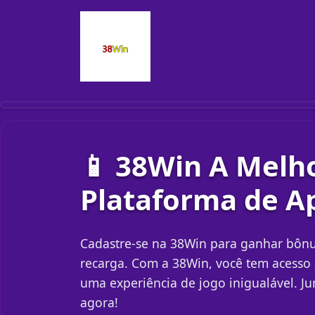
📱 38Win A Melh
Plataforma de A
Cadastre-se na 38Win para ganhar bônu
recarga. Com a 38Win, você tem acesso 
uma experiência de jogo inigualável. J
agora!