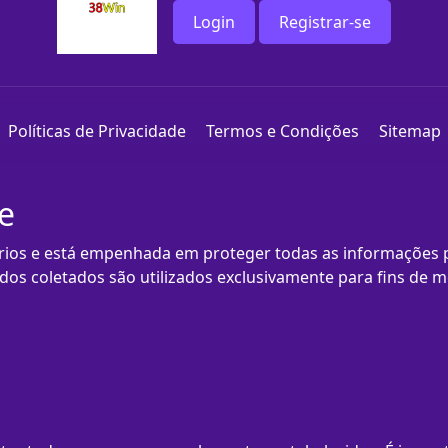
Login
Registrar-se
Políticas de Privacidade
Termos e Condições
Sitemap
de
ários e está empenhada em proteger todas as informações 
os coletados são utilizados exclusivamente para fins de m