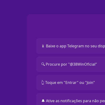
📱 Baixe o app Telegram no seu disp
🔍 Procure por "@38WinOficial"
👆 Toque em "Entrar" ou "Join"
🔔 Ative as notificações para não p