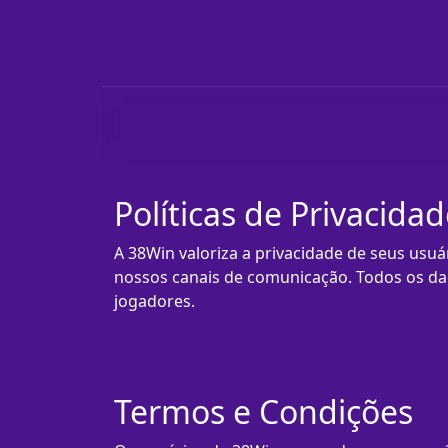
Políticas de Privacida
A 38Win valoriza a privacidade de seus usu
nossos canais de comunicação. Todos os dad
jogadores.
Termos e Condições