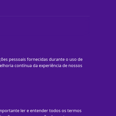
ções pessoais fornecidas durante o uso de
elhoria contínua da experiência de nossos
mportante ler e entender todos os termos