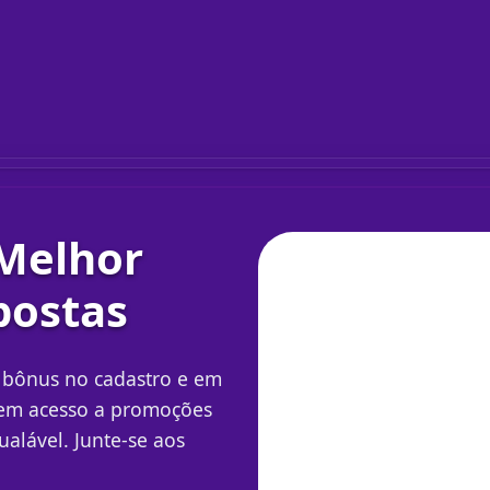
 Melhor
postas
 bônus no cadastro e em
tem acesso a promoções
ualável. Junte-se aos