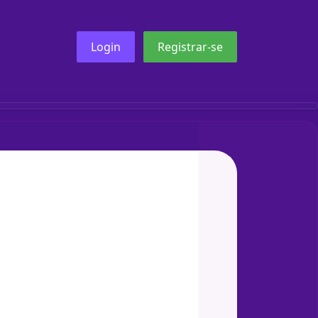
Login
Registrar-se