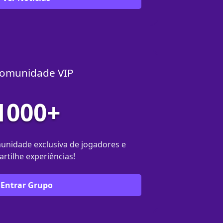
Comunidade VIP
1000+
unidade exclusiva de jogadores e
rtilhe experiências!
Entrar Grupo