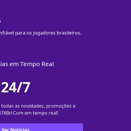
m
iável para os jogadores brasileiros.
cias em Tempo Real
24/7
e todas as novidades, promoções e
378Brl.Com em tempo real!
Ver Notícias