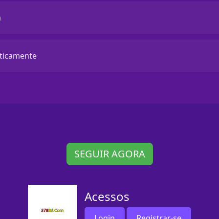
a
aticamente
SEGUIR AGORA
Acessos
Login
Registrar-se