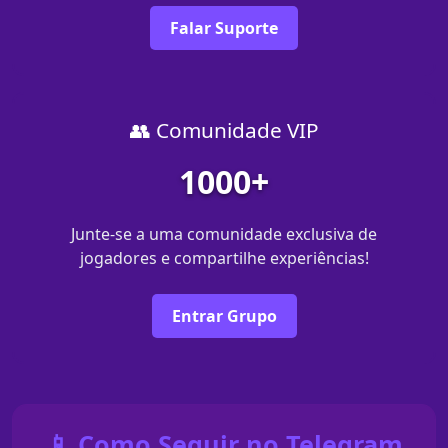
Falar Suporte
👥 Comunidade VIP
1000+
Junte-se a uma comunidade exclusiva de
jogadores e compartilhe experiências!
Entrar Grupo
📱 Como Seguir no Telegram