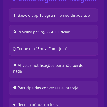
📱 Baixe o app Telegram no seu dispositivo
🔍 Procure por "@365GGOficial"
👆 Toque em "Entrar" ou "Join"
🔔 Ative as notificações para não perder
nada
💬 Participe das conversas e interaja
🎁 Receba bônus exclusivos