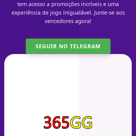
tem acesso a promoções incríveis e uma
experiência de jogo inigualável. Junte-se aos
vencedores agora!
SEGUIR NO TELEGRAM