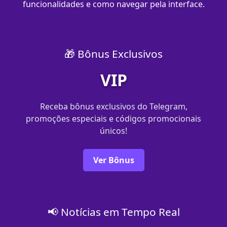
funcionalidades e como navegar pela interface.
🎁 Bônus Exclusivos
VIP
Receba bônus exclusivos do Telegram,
promoções especiais e códigos promocionais
únicos!
Ver Bônus
📢 Notícias em Tempo Real