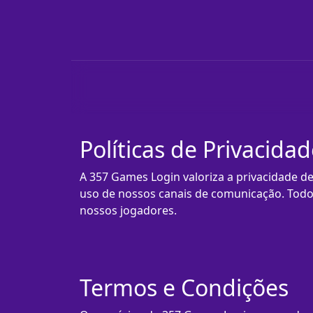
Políticas de Privacida
A 357 Games Login valoriza a privacidade 
uso de nossos canais de comunicação. Todos
nossos jogadores.
Termos e Condições