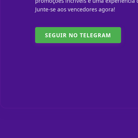
promoções incríveis e uma experiência d
Junte-se aos vencedores agora!
SEGUIR NO TELEGRAM