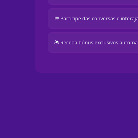
💬 Participe das conversas e interaj
🎁 Receba bônus exclusivos autom