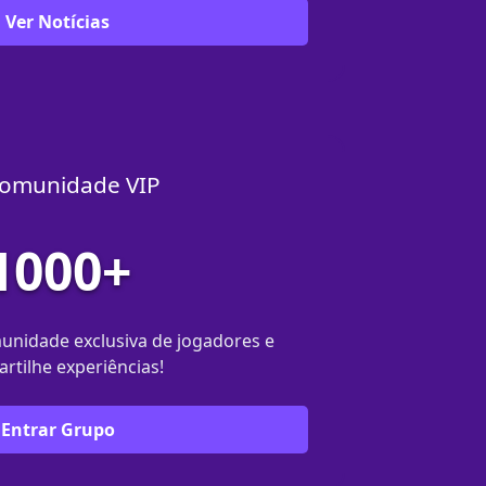
Ver Notícias
Comunidade VIP
1000+
unidade exclusiva de jogadores e
rtilhe experiências!
Entrar Grupo