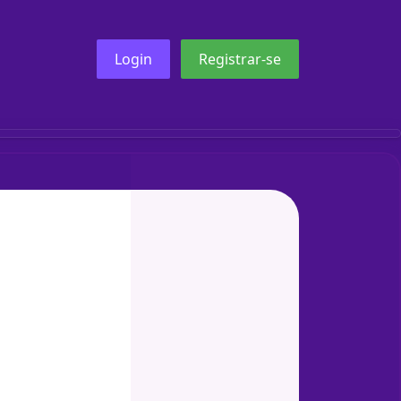
Login
Registrar-se