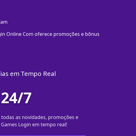
gram
gin Online Com oferece promoções e bônus
cias em Tempo Real
24/7
e todas as novidades, promoções e
 Games Login em tempo real!