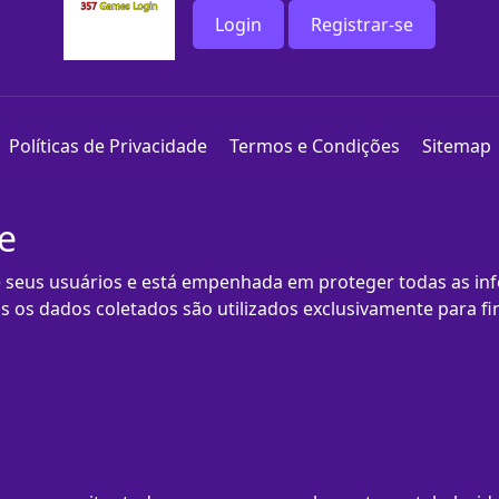
Login
Registrar-se
Políticas de Privacidade
Termos e Condições
Sitemap
de
de seus usuários e está empenhada em proteger todas as in
 os dados coletados são utilizados exclusivamente para fi