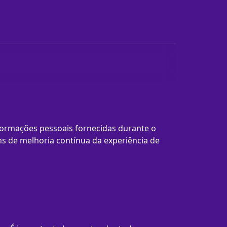
formações pessoais fornecidas durante o
ns de melhoria contínua da experiência de