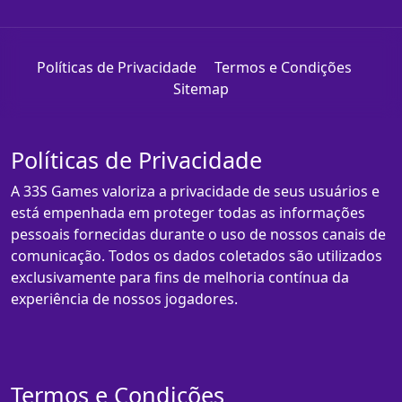
Políticas de Privacidade
Termos e Condições
Sitemap
Políticas de Privacidade
A 33S Games valoriza a privacidade de seus usuários e
está empenhada em proteger todas as informações
pessoais fornecidas durante o uso de nossos canais de
comunicação. Todos os dados coletados são utilizados
exclusivamente para fins de melhoria contínua da
experiência de nossos jogadores.
Termos e Condições