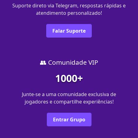
Suporte direto via Telegram, respostas rápidas e
atendimento personalizado!
Falar Suporte
👥 Comunidade VIP
1000+
Junte-se a uma comunidade exclusiva de
jogadores e compartilhe experiências!
Entrar Grupo