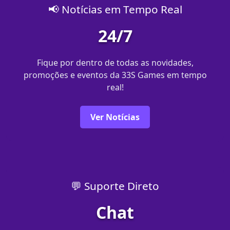
📢 Notícias em Tempo Real
24/7
Fique por dentro de todas as novidades,
promoções e eventos da 33S Games em tempo
real!
Ver Notícias
💬 Suporte Direto
Chat