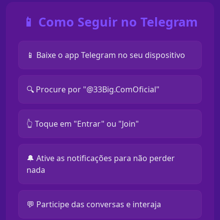
📱 Como Seguir no Telegram
📱 Baixe o app Telegram no seu dispositivo
🔍 Procure por "@33Big.ComOficial"
👆 Toque em "Entrar" ou "Join"
🔔 Ative as notificações para não perder
nada
💬 Participe das conversas e interaja