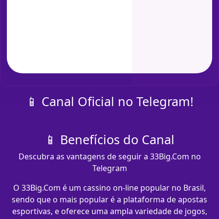
📱 Canal Oficial no Telegram!
📱 Benefícios do Canal
Descubra as vantagens de seguir a 33Big.Com no
Telegram
O 33Big.Com é um cassino on-line popular no Brasil,
sendo que o mais popular é a plataforma de apostas
esportivas, e oferece uma ampla variedade de jogos,