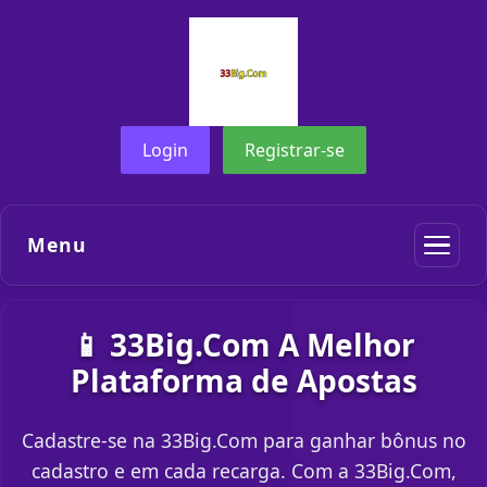
Login
Registrar-se
Menu
📱 33Big.Com A Melhor
Plataforma de Apostas
Cadastre-se na 33Big.Com para ganhar bônus no
cadastro e em cada recarga. Com a 33Big.Com,