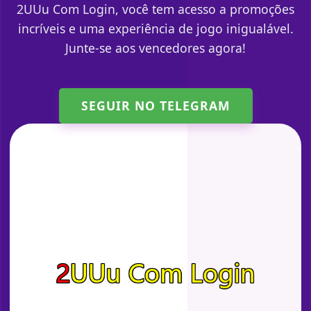
2UUu Com Login, você tem acesso a promoções
incríveis e uma experiência de jogo inigualável.
Junte-se aos vencedores agora!
SEGUIR NO TELEGRAM