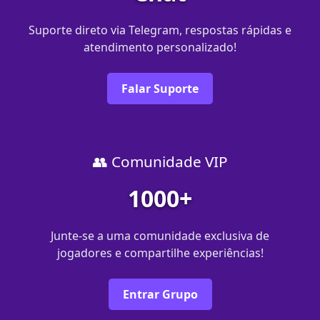
Suporte direto via Telegram, respostas rápidas e
atendimento personalizado!
Falar Suporte
👥 Comunidade VIP
1000+
Junte-se a uma comunidade exclusiva de
jogadores e compartilhe experiências!
Entrar Grupo