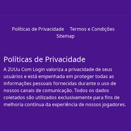
Políticas de Privacidade
Termos e Condições
Sitemap
Políticas de Privacidade
A 2UUu Com Login valoriza a privacidade de seus
usuários e está empenhada em proteger todas as
informações pessoais fornecidas durante o uso de
nossos canais de comunicação. Todos os dados
coletados são utilizados exclusivamente para fins de
melhoria contínua da experiência de nossos jogadores.