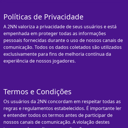
Políticas de Privacidade
A 2NN valoriza a privacidade de seus usuários e está
empenhada em proteger todas as informações
pessoais fornecidas durante o uso de nossos canais de
comunicação. Todos os dados coletados são utilizados
exclusivamente para fins de melhoria contínua da
experiência de nossos jogadores.
Termos e Condições
Os usuários da 2NN concordam em respeitar todas as
regras e regulamentos estabelecidos. É importante ler
e entender todos os termos antes de participar de
nossos canais de comunicação. A violação destes