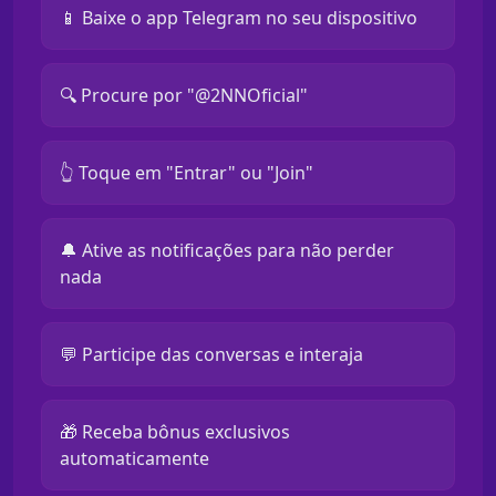
📱 Baixe o app Telegram no seu dispositivo
🔍 Procure por "@2NNOficial"
👆 Toque em "Entrar" ou "Join"
🔔 Ative as notificações para não perder
nada
💬 Participe das conversas e interaja
🎁 Receba bônus exclusivos
automaticamente