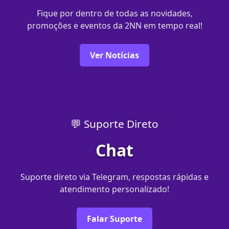
Fique por dentro de todas as novidades,
promoções e eventos da 2NN em tempo real!
Ver Notícias
💬 Suporte Direto
Chat
Suporte direto via Telegram, respostas rápidas e
atendimento personalizado!
Falar Suporte