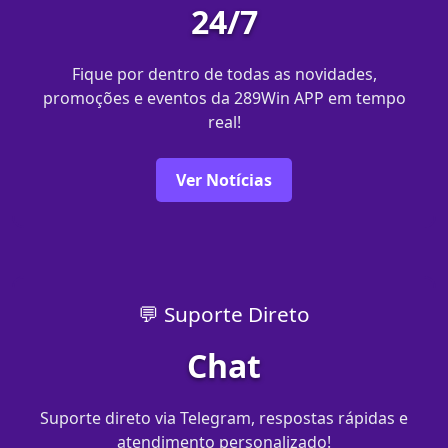
24/7
Fique por dentro de todas as novidades,
promoções e eventos da 289Win APP em tempo
real!
Ver Notícias
💬 Suporte Direto
Chat
Suporte direto via Telegram, respostas rápidas e
atendimento personalizado!