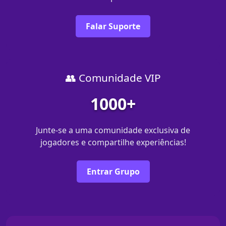
Falar Suporte
👥 Comunidade VIP
1000+
Junte-se a uma comunidade exclusiva de
jogadores e compartilhe experiências!
Entrar Grupo