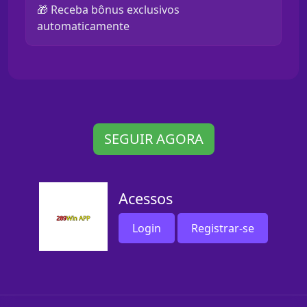
🎁 Receba bônus exclusivos
automaticamente
SEGUIR AGORA
Acessos
Login
Registrar-se