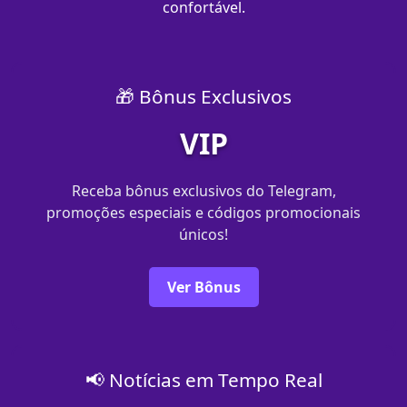
confortável.
🎁 Bônus Exclusivos
VIP
Receba bônus exclusivos do Telegram,
promoções especiais e códigos promocionais
únicos!
Ver Bônus
📢 Notícias em Tempo Real