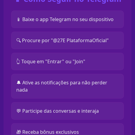
📱 Baixe o app Telegram no seu dispositivo
🔍 Procure por "@27E PlataformaOficial"
👆 Toque em "Entrar" ou "Join"
🔔 Ative as notificações para não perder
nada
💬 Participe das conversas e interaja
🎁 Receba bônus exclusivos