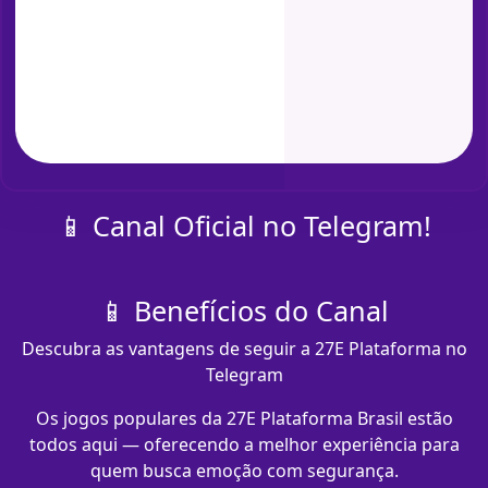
📱 Canal Oficial no Telegram!
📱 Benefícios do Canal
Descubra as vantagens de seguir a 27E Plataforma no
Telegram
Os jogos populares da 27E Plataforma Brasil estão
todos aqui — oferecendo a melhor experiência para
quem busca emoção com segurança.