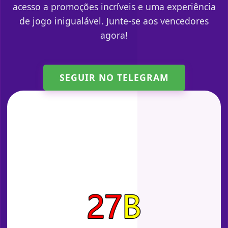
acesso a promoções incríveis e uma experiência
de jogo inigualável. Junte-se aos vencedores
agora!
SEGUIR NO TELEGRAM