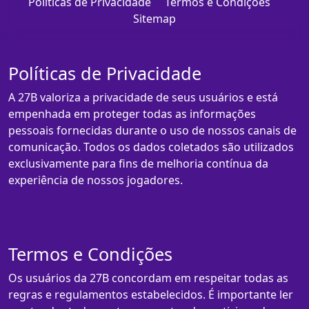
Políticas de Privacidade
Termos e Condições
Sitemap
Políticas de Privacidade
A 27B valoriza a privacidade de seus usuários e está
empenhada em proteger todas as informações
pessoais fornecidas durante o uso de nossos canais de
comunicação. Todos os dados coletados são utilizados
exclusivamente para fins de melhoria contínua da
experiência de nossos jogadores.
Termos e Condições
Os usuários da 27B concordam em respeitar todas as
regras e regulamentos estabelecidos. É importante ler