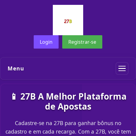
Login
Registrar-se
Menu
📱 27B A Melhor Plataforma
de Apostas
Cadastre-se na 27B para ganhar bônus no
cadastro e em cada recarga. Com a 27B, você tem