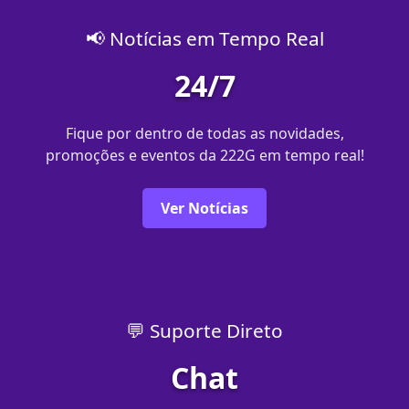
📢 Notícias em Tempo Real
24/7
Fique por dentro de todas as novidades,
promoções e eventos da 222G em tempo real!
Ver Notícias
💬 Suporte Direto
Chat