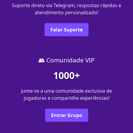
Suporte direto via Telegram, respostas rápidas e
atendimento personalizado!
Falar Suporte
👥 Comunidade VIP
1000+
Junte-se a uma comunidade exclusiva de
jogadores e compartilhe experiências!
Entrar Grupo