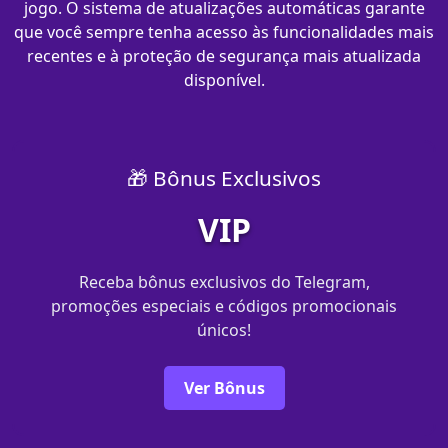
jogo. O sistema de atualizações automáticas garante
que você sempre tenha acesso às funcionalidades mais
recentes e à proteção de segurança mais atualizada
disponível.
🎁 Bônus Exclusivos
VIP
Receba bônus exclusivos do Telegram,
promoções especiais e códigos promocionais
únicos!
Ver Bônus