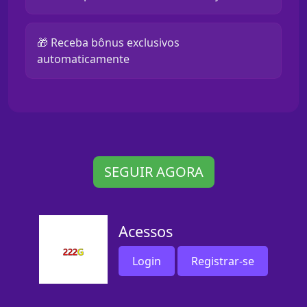
🎁 Receba bônus exclusivos
automaticamente
SEGUIR AGORA
Acessos
Login
Registrar-se