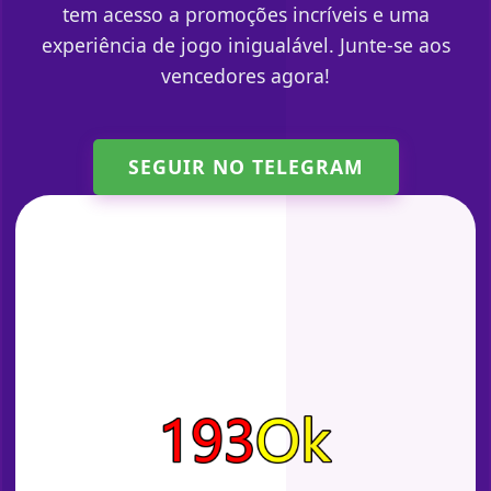
tem acesso a promoções incríveis e uma
experiência de jogo inigualável. Junte-se aos
vencedores agora!
SEGUIR NO TELEGRAM