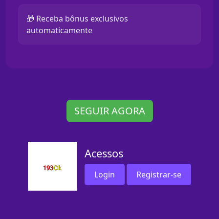
🎁 Receba bônus exclusivos
automaticamente
SEGUIR AGORA
Acessos
Login
Registrar-se