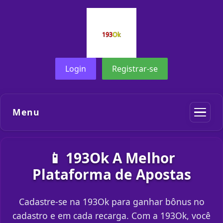
Login
Registrar-se
Menu
📱 193Ok A Melhor
Plataforma de Apostas
Cadastre-se na 193Ok para ganhar bônus no
cadastro e em cada recarga. Com a 193Ok, você