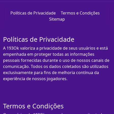
Políticas de Privacidade
Termos e Condições
Sitemap
Políticas de Privacidade
A 193Ok valoriza a privacidade de seus usuários e está
empenhada em proteger todas as informações
pessoais fornecidas durante o uso de nossos canais de
comunicação. Todos os dados coletados são utilizados
exclusivamente para fins de melhoria contínua da
experiência de nossos jogadores.
Termos e Condições