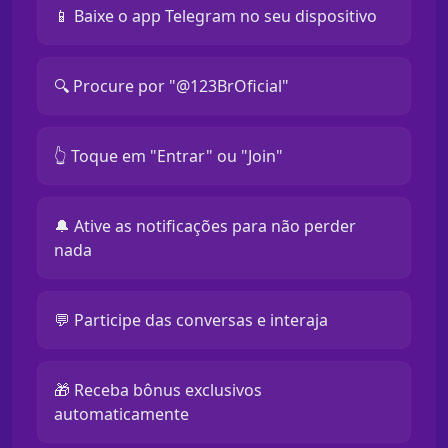
📱 Baixe o app Telegram no seu dispositivo
🔍 Procure por "@123BrOficial"
👆 Toque em "Entrar" ou "Join"
🔔 Ative as notificações para não perder
nada
💬 Participe das conversas e interaja
🎁 Receba bônus exclusivos
automaticamente