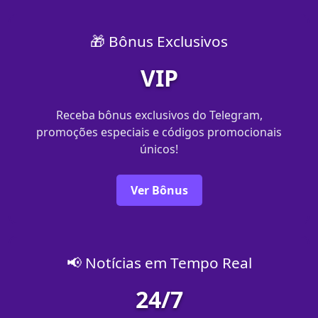
🎁 Bônus Exclusivos
VIP
Receba bônus exclusivos do Telegram,
promoções especiais e códigos promocionais
únicos!
Ver Bônus
📢 Notícias em Tempo Real
24/7