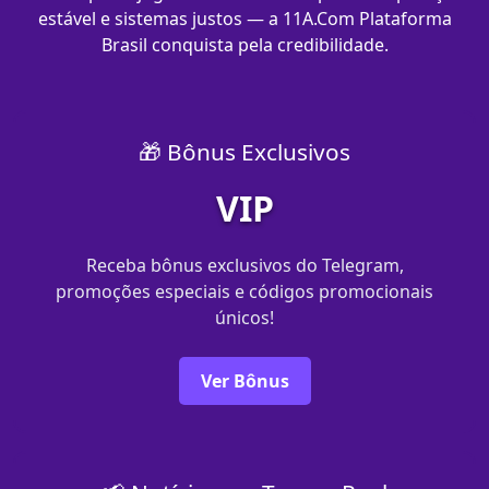
estável e sistemas justos — a 11A.Com Plataforma
Brasil conquista pela credibilidade.
🎁 Bônus Exclusivos
VIP
Receba bônus exclusivos do Telegram,
promoções especiais e códigos promocionais
únicos!
Ver Bônus