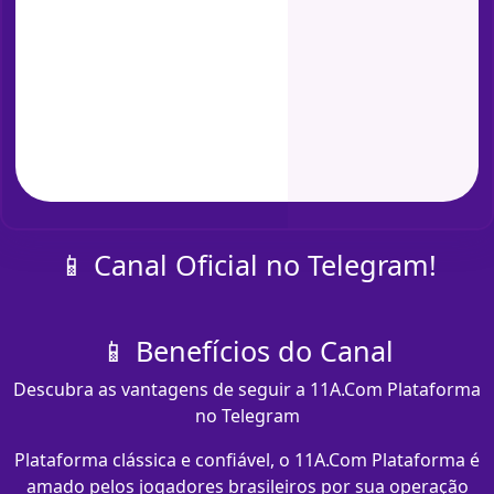
📱 Canal Oficial no Telegram!
📱 Benefícios do Canal
Descubra as vantagens de seguir a 11A.Com Plataforma
no Telegram
Plataforma clássica e confiável, o 11A.Com Plataforma é
amado pelos jogadores brasileiros por sua operação