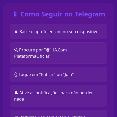
📱 Como Seguir no Telegram
📱 Baixe o app Telegram no seu dispositivo
🔍 Procure por "@11A.Com
PlataformaOficial"
👆 Toque em "Entrar" ou "Join"
🔔 Ative as notificações para não perder
nada