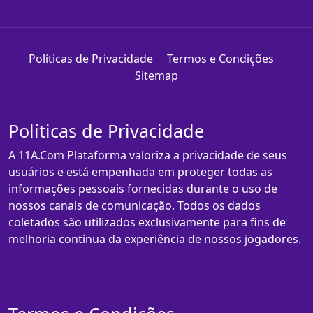
Políticas de Privacidade
Termos e Condições
Sitemap
Políticas de Privacidade
A 11A.Com Plataforma valoriza a privacidade de seus
usuários e está empenhada em proteger todas as
informações pessoais fornecidas durante o uso de
nossos canais de comunicação. Todos os dados
coletados são utilizados exclusivamente para fins de
melhoria contínua da experiência de nossos jogadores.