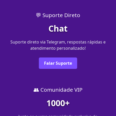
💬 Suporte Direto
Chat
Suporte direto via Telegram, respostas rápidas e
atendimento personalizado!
Falar Suporte
👥 Comunidade VIP
1000+