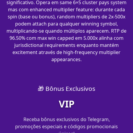
significativo. Opera em same 6×5 cluster pays system
mas com enhanced multiplier feature: durante cada
spin (base ou bonus), random multipliers de 2x-500x
podem attach para qualquer winning symbol,
multiplicando-se quando múltiplos aparecem. RTP de
96.50% com max win capped em 5.000x alinha com
jurisdictional requirements enquanto mantém
excitement através de high-frequency multiplier
appearances.
🎁 Bônus Exclusivos
VIP
Receba bônus exclusivos do Telegram,
promoções especiais e códigos promocionais