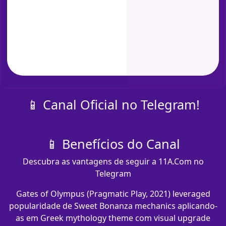
📱 Canal Oficial no Telegram!
📱 Benefícios do Canal
Descubra as vantagens de seguir a 11A.Com no
Telegram
Gates of Olympus (Pragmatic Play, 2021) leveraged
popularidade de Sweet Bonanza mechanics aplicando-
as em Greek mythology theme com visual upgrade