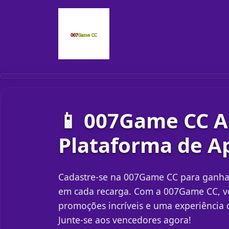
📱 007Game CC A
Plataforma de A
Cadastre-se na 007Game CC para ganha
em cada recarga. Com a 007Game CC, v
promoções incríveis e uma experiência d
Junte-se aos vencedores agora!