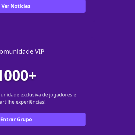
Ver Notícias
Comunidade VIP
1000+
unidade exclusiva de jogadores e
rtilhe experiências!
Entrar Grupo