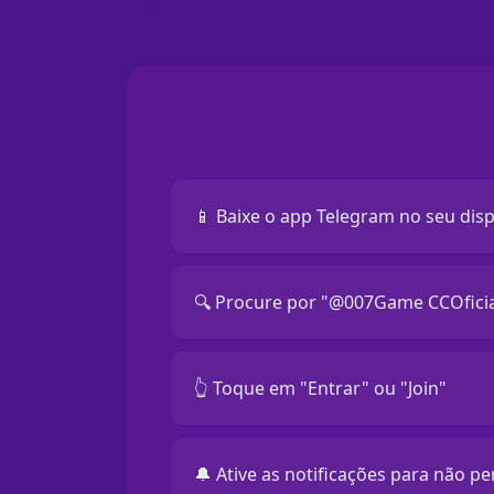
📱 Baixe o app Telegram no seu disp
🔍 Procure por "@007Game CCOficia
👆 Toque em "Entrar" ou "Join"
🔔 Ative as notificações para não p