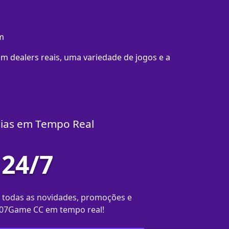
m
 dealers reais, uma variedade de jogos e a
cias em Tempo Real
24/7
e todas as novidades, promoções e
007Game CC em tempo real!