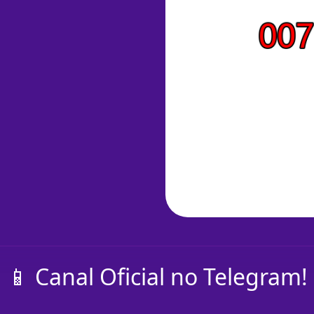
📱 Canal Oficial no Telegram!