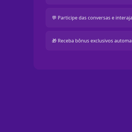
💬 Participe das conversas e interaj
🎁 Receba bônus exclusivos autom