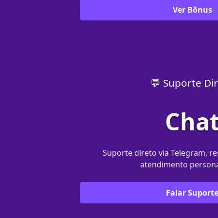
Ver Bônus
💬 Suporte Di
Cha
Suporte direto via Telegram, r
atendimento persona
Falar Suport