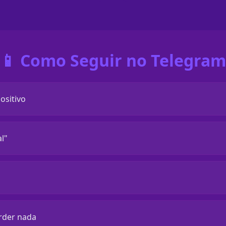
📱 Como Seguir no Telegram
ositivo
l"
erder nada