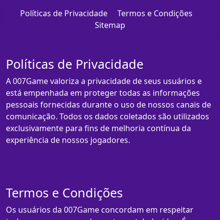
Políticas de Privacidade
Termos e Condições
Sitemap
Políticas de Privacidade
A 007Game valoriza a privacidade de seus usuários e
está empenhada em proteger todas as informações
pessoais fornecidas durante o uso de nossos canais de
comunicação. Todos os dados coletados são utilizados
exclusivamente para fins de melhoria contínua da
experiência de nossos jogadores.
Termos e Condições
Os usuários da 007Game concordam em respeitar