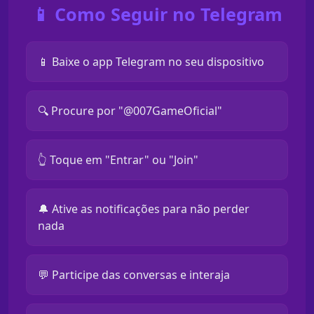
📱 Como Seguir no Telegram
📱 Baixe o app Telegram no seu dispositivo
🔍 Procure por "@007GameOficial"
👆 Toque em "Entrar" ou "Join"
🔔 Ative as notificações para não perder
nada
💬 Participe das conversas e interaja