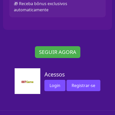
🎁 Receba bônus exclusivos
automaticamente
SEGUIR AGORA
Acessos
Login
Registrar-se