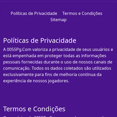
Políticas de Privacidade
Termos e Condições
Sitemap
Políticas de Privacidade
A 0055Pg.Com valoriza a privacidade de seus usuários e
está empenhada em proteger todas as informações
pessoais fornecidas durante o uso de nossos canais de
comunicação. Todos os dados coletados são utilizados
exclusivamente para fins de melhoria contínua da
experiência de nossos jogadores.
Termos e Condições