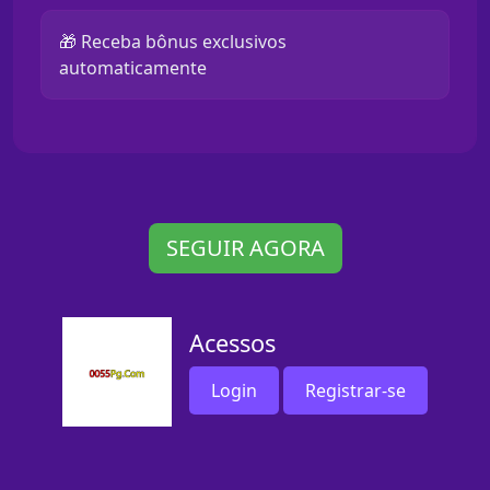
🎁 Receba bônus exclusivos
automaticamente
SEGUIR AGORA
Acessos
Login
Registrar-se