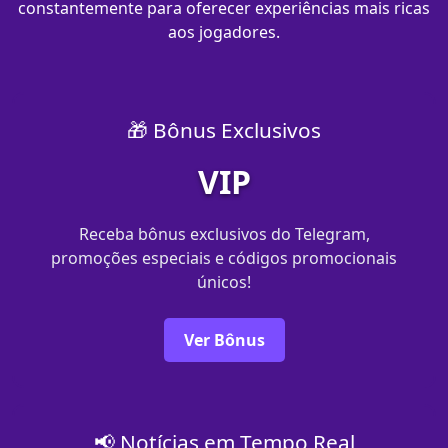
constantemente para oferecer experiências mais ricas
aos jogadores.
🎁 Bônus Exclusivos
VIP
Receba bônus exclusivos do Telegram,
promoções especiais e códigos promocionais
únicos!
Ver Bônus
📢 Notícias em Tempo Real