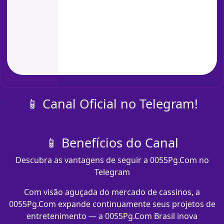
📱 Canal Oficial no Telegram!
📱 Benefícios do Canal
Descubra as vantagens de seguir a 0055Pg.Com no
Telegram
Com visão aguçada do mercado de cassinos, a
0055Pg.Com expande continuamente seus projetos de
entretenimento — a 0055Pg.Com Brasil inova