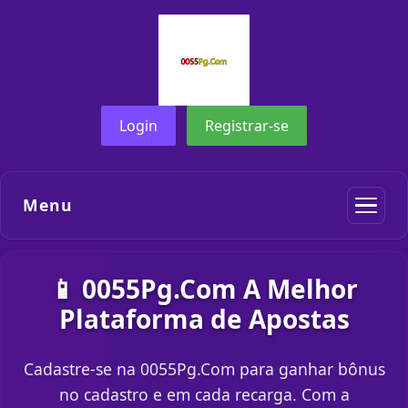
Login
Registrar-se
Menu
📱 0055Pg.Com A Melhor
Plataforma de Apostas
Cadastre-se na 0055Pg.Com para ganhar bônus
no cadastro e em cada recarga. Com a