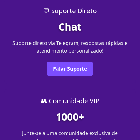
💬 Suporte Direto
Chat
Suporte direto via Telegram, respostas rápidas e
atendimento personalizado!
Falar Suporte
👥 Comunidade VIP
1000+
Junte-se a uma comunidade exclusiva de