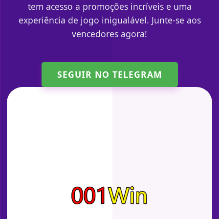
tem acesso a promoções incríveis e uma
experiência de jogo inigualável. Junte-se aos
vencedores agora!
SEGUIR NO TELEGRAM