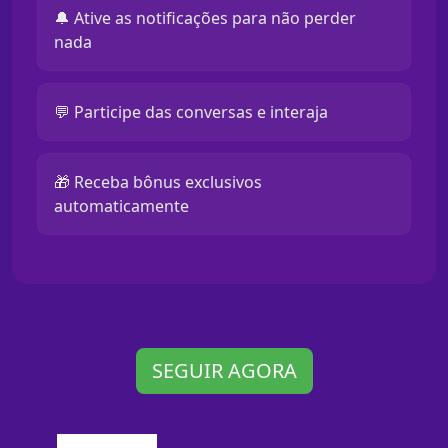
🔔 Ative as notificações para não perder
nada
💬 Participe das conversas e interaja
🎁 Receba bônus exclusivos
automaticamente
SEGUIR AGORA