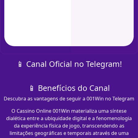
📱 Canal Oficial no Telegram!
📱 Benefícios do Canal
Descubra as vantagens de seguir a 001Win no Telegram
O Cassino Online 001Win materializa uma síntese
dialética entre a ubiquidade digital e a fenomenologia
da experiência física de jogo, transcendendo as
limitações geográficas e temporais através de uma